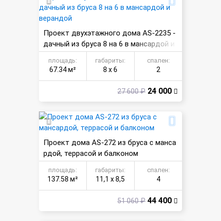
Проект двухэтажного дома AS-2235 -
дачный из бруса 8 на 6 в мансардой и
верандой
площадь:
габариты:
спален:
67.34 м²
8 х 6
2
24 000
27 600 ₽
Проект дома AS-272 из бруса с манса
рдой, террасой и балконом
площадь:
габариты:
спален:
137.58 м²
11,1 х 8,5
4
44 400
51 060 ₽