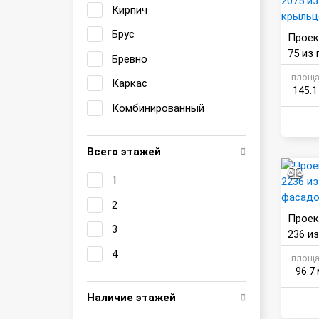
Кирпич
Брус
Проек
75 из
Бревно
льцом
площа
Каркас
145.1
Комбинированный
Всего этажей
1
2
Проек
3
236 и
фасад
4
площа
96.7 
Наличие этажей