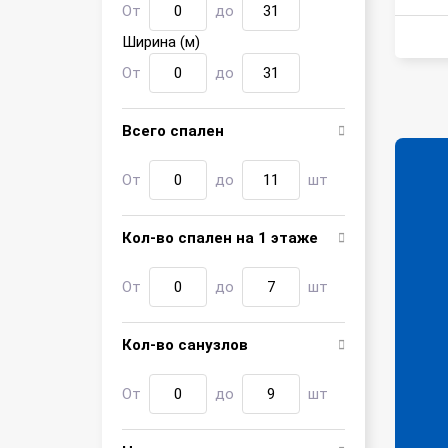
От
до
Ширина (м)
От
до
Всего спален
От
до
шт
Кол-во спален на 1 этаже
От
до
шт
Кол-во санузлов
От
до
шт