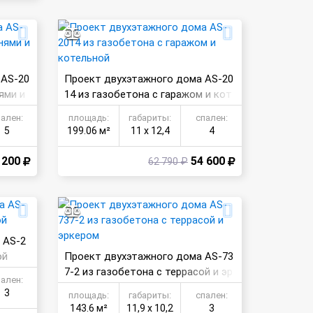
 AS-20
Проект двухэтажного дома AS-20
ями и
14 из газобетона с гаражом и кот
ельной
пален:
площадь:
габариты:
спален:
5
199.06 м²
11 х 12,4
4
 200
54 600
62 790 ₽
 AS-2
ой
Проект двухэтажного дома AS-73
7-2 из газобетона с террасой и эр
пален:
кером
3
площадь:
габариты:
спален:
143.6 м²
11,9 х 10,2
3