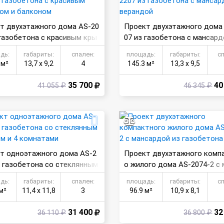
т двухэтажного дома AS-20
Проект двухэтажного дома
 газобетона с красивым кры
07 из газобетона с мансард
 и балконом
ерандой
дь:
габариты:
спален:
площадь:
габариты:
с
 м²
13,7 х 9,2
4
145.3 м²
13,3 х 9,5
35 700
40
41 055 ₽
46 345 ₽
т одноэтажного дома AS-2
Проект двухэтажного комп
з газобетона со стеклянным
о жилого дома AS-2074-2 с 
ом и 4 комнатами
рдой из газобетона
дь:
габариты:
спален:
площадь:
габариты:
с
м²
11,4 х 11,8
3
96.9 м²
10,9 х 8,1
31 400
32
36 110 ₽
36 800 ₽