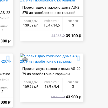
Проект одноэтажного дома AS-2
 AS-22
578 из газоблоков с котельной
ой и в
площадь:
габариты:
спален:
139.59 м²
15,4 х 14,5
3
пален:
4
39 100
44 965 ₽
 300
Проект двухэтажного дома AS-20
актног
79 из газобетона с гаражом
манса
площадь:
габариты:
спален:
159.69 м²
13,9 х 9,4
3
пален:
3
43 900
50 485 ₽
 000