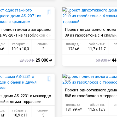
т одноэтажного загородног
Проект двухэтажного дома
а AS-2071 из газоблоков с к
39 из газобетона с 4 спальн
цом
террасой
дь:
габариты:
спален:
площадь:
габариты:
с
 м²
10,9 х 10,3
2
173 м²
11,7 х 11,7
25 000
44
28 750 ₽
50 830 ₽
Проект одноэтажного дома
т дома AS-2231 с мансардо
565 из газоблоков с террас
аней и двумя террасами
площадь:
габариты:
с
131.99 м²
11,5 х 12,8
дь:
габариты:
спален:
8 м²
10,9 х 11
5