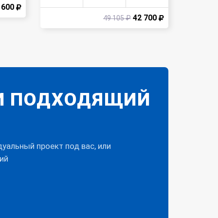
 600
42 700
49 105 ₽
И ПОДХОДЯЩИЙ
альный проект под вас, или
ий