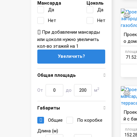
Мансарда
Цоколь
Да
Да
Нет
Нет
При добавлении мансарды
Проек
или цоколя нужно увеличить
о дом
кол-во этажей на 1
рыль
площа
Увеличить?
71.52
Общая площадь
2
От
до
м
Габариты
Проек
й с б
Общие
По коробке
площа
Длина (м)
152.2