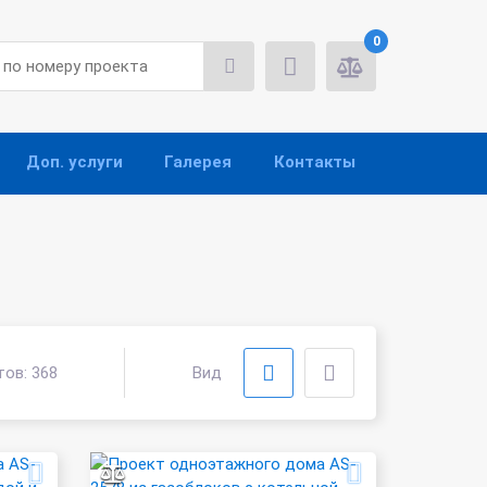
0
Доп. услуги
Галерея
Контакты
тов:
368
Вид