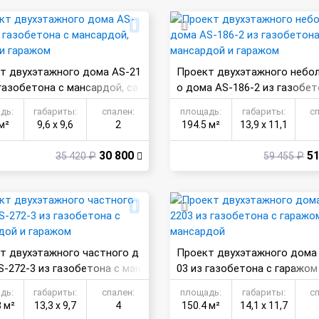
т двухэтажного дома AS-21
Проект двухэтажного небо
 газобетона с мансардой, са
о дома AS-186-2 из газобет
и гаражом
мансардой и гаражом
дь:
габариты:
спален:
площадь:
габариты:
с
м²
9,6 х 9,6
2
194.5 м²
13,9 х 11,1
30 800
51
35 420 ₽
59 455 ₽
т двухэтажного частного д
Проект двухэтажного дома
S-272-3 из газобетона с ман
03 из газобетона с гаражом
й и гаражом
сардой
дь:
габариты:
спален:
площадь:
габариты:
с
8 м²
13,3 х 9,7
4
150.4 м²
14,1 х 11,7