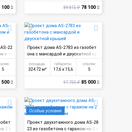
 100
78 100
89 815 ₽
 AS-22
Проект дома AS-2783 из газобет
м и те
она с мансардой и двускатной кр
ышей
пален:
площадь:
габариты:
спален:
5
324.72 м²
17,6 х 15,6
5
 500
85 000
97 750 ₽
Особые условия
зобет
Проект двухэтажного дома AS-28
на 2 м
23 из газобетона с гаражом на 2 м