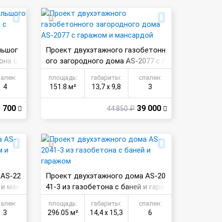
льшог
Проект двухэтажного газобетонн
она с
ого загородного дома AS-2077 с г
аражом и мансардой
пален:
площадь:
габариты:
спален:
4
151.8 м²
13,7 х 9,8
3
 700
39 000
44 850 ₽
 AS-22
Проект двухэтажного дома AS-20
 и ман
41-3 из газобетона с баней и гара
жом
пален:
площадь:
габариты:
спален:
3
296.05 м²
14,4 х 15,3
6