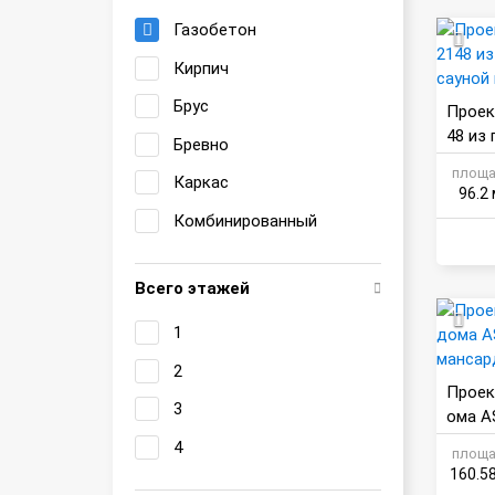
Газобетон
Кирпич
Брус
Проек
48 из
Бревно
уной 
площа
Каркас
96.2 
Комбинированный
Всего этажей
1
2
Проек
3
ома A
сардо
4
площа
160.5