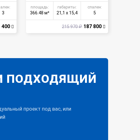
ашины и бассейном
пален:
площадь:
габариты:
спален:
3
366.48 м²
21,1 х 15,4
5
 400
187 800
215 970 ₽
И ПОДХОДЯЩИЙ
альный проект под вас, или
ий