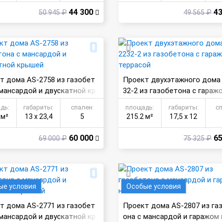
44 300
43
50 945 ₽
49 565 ₽
т дома AS-2758 из газобет
Проект двухэтажного дома
 мансардой и двускатной кр
32-2 из газобетона с гаражо
ррасой
дь:
габариты:
спален:
площадь:
габариты:
с
 м²
13 х 23,4
5
215.2 м²
17,5 х 12
60 000
65
69 000 ₽
75 325 ₽
ые условия
Особые условия
т дома AS-2771 из газобет
Проект дома AS-2807 из га
 мансардой и двускатной кр
она с мансардой и гаражом 