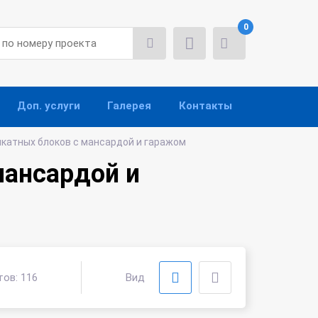
0
Доп. услуги
Галерея
Контакты
икатных блоков с мансардой и гаражом
мансардой и
тов:
116
Вид