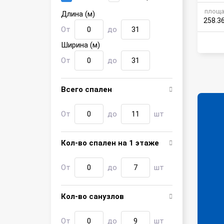
овлей
площа
Длина (м)
258.3
От
до
Ширина (м)
От
до
Всего спален
От
до
шт
Кол-во спален на 1 этаже
От
до
шт
Кол-во санузлов
От
до
шт