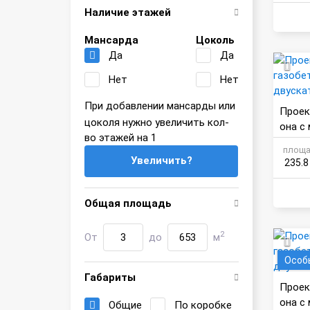
Наличие этажей
Мансарда
Цоколь
Да
Да
Нет
Нет
При добавлении мансарды или
Проек
цоколя нужно увеличить кол-
она с
во этажей на 1
ышей
площа
Увеличить?
235.8
Общая площадь
2
От
до
м
Особ
Габариты
Проек
она с
Общие
По коробке