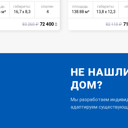
ашины
дь:
габариты:
спален:
площадь:
габариты:
с
6 м²
16,7 х 8,3
4
138.88 м²
13,8 х 12,3
72 400
71
83 260 ₽
82 110 ₽
НЕ НАШЛ
ДОМ?
Мы разработаем индивиду
адаптируем существующ