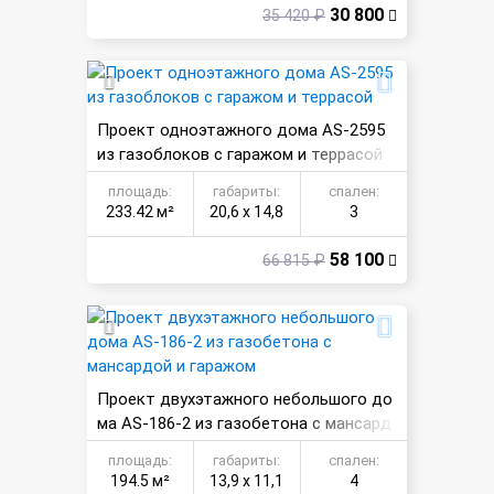
30 800
35 420 ₽
Проект одноэтажного дома AS-2595
из газоблоков с гаражом и террасой
площадь:
габариты:
спален:
233.42 м²
20,6 х 14,8
3
58 100
66 815 ₽
Проект двухэтажного небольшого до
ма AS-186-2 из газобетона с мансард
ой и гаражом
площадь:
габариты:
спален:
194.5 м²
13,9 х 11,1
4