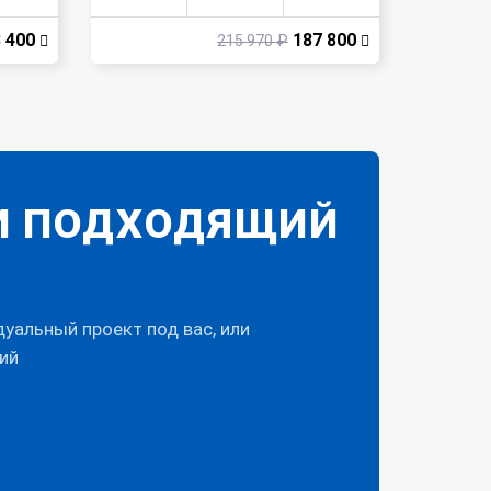
 400
187 800
215 970 ₽
И ПОДХОДЯЩИЙ
альный проект под вас, или
ий