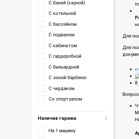
С баней (сауной)
п
С котельной
Р
С бассейном
н
С подвалом
Для по
С кабинетом
Для по
докуме
С гардеробной
С бильярдной
i
С зоной барбекю
8
С чердаком
Вопрос
Со спортзалом
Ч
М
Наличие гаража
Н
На 1 машину
А