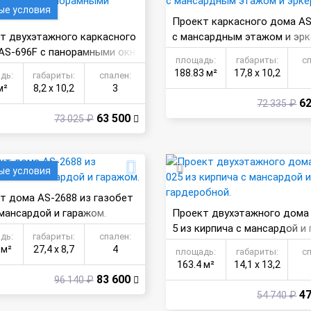
ые условия
Проект каркасного дома AS
т двухэтажного каркасного
с мансардным этажом и эр
AS-696F с панорамными окн
площадь:
габариты:
с
188.83 м²
17,8 х 10,2
дь:
габариты:
спален:
м²
8,2 х 10,2
3
62
72 335 ₽
63 500
73 025 ₽
ые условия
т дома AS-2688 из газобет
 мансардой и гаражом.
Проект двухэтажного дома
5 из кирпича с мансардой и 
дь:
габариты:
спален:
робной.
 м²
27,4 х 8,7
4
площадь:
габариты:
с
163.4 м²
14,1 х 13,2
83 600
96 140 ₽
47
54 740 ₽