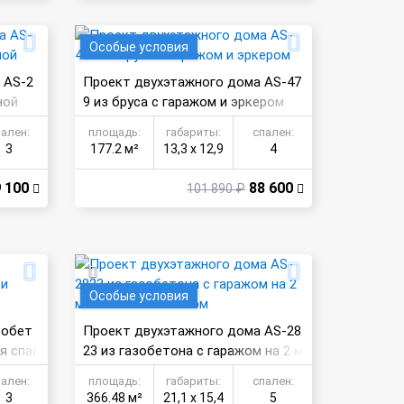
Особые условия
 AS-2
Проект двухэтажного дома AS-47
ной
9 из бруса с гаражом и эркером
пален:
площадь:
габариты:
спален:
3
177.2 м²
13,3 х 12,9
4
 100
88 600
101 890 ₽
Особые условия
зобет
Проект двухэтажного дома AS-28
я спал
23 из газобетона с гаражом на 2 м
ашины и бассейном
пален:
площадь:
габариты:
спален:
3
366.48 м²
21,1 х 15,4
5