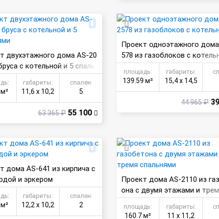
Проект одноэтажного дома
т двухэтажного дома AS-20
578 из газоблоков с котель
бруса с котельной и 5 спаль
площадь:
габариты:
с
139.59 м²
15,4 х 14,5
дь:
габариты:
спален:
 м²
11,6 х 10,2
5
39
44 965 ₽
55 100
63 365 ₽
т дома AS-641 из кирпича с
рдой и эркером
Проект дома AS-2110 из га
она с двумя этажами и трем
дь:
габариты:
спален:
ьнями
 м²
12,2 х 10,2
2
площадь:
габариты:
с
160.7 м²
11 х 11,2