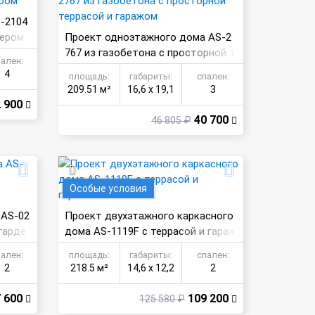
-2104
кером
Проект одноэтажного дома AS-2
767 из газобетона с просторной т
пален:
еррасой и гаражом
4
площадь:
габариты:
спален:
209.51 м²
16,6 х 19,1
3
 900
40 700
46 805 ₽
Особые условия
 AS-02
Проект двухэтажного каркасного
гарде
дома AS-1119F с террасой и гараж
ом
пален:
площадь:
габариты:
спален:
2
218.5 м²
14,6 х 12,2
2
 600
109 200
125 580 ₽