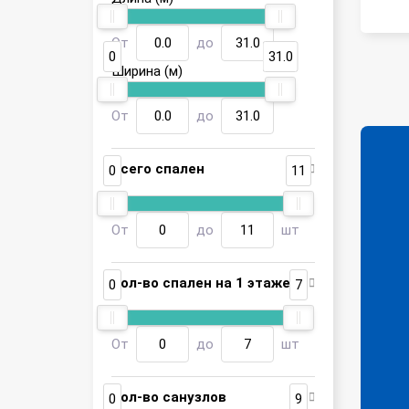
От
до
0
31.0
Ширина (м)
От
до
Всего спален
0
11
От
до
шт
Кол-во спален на 1 этаже
0
7
От
до
шт
Кол-во санузлов
0
9