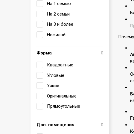
На 1 семью
Б
На 2 семьи
На 3 и более
П
Нежилой
Почему
Форма
А
к
Квадратные
С
Угловые
с
Узкие
Б
Оригинальные
н
Прямоугольные
Г
Доп. помещения
К