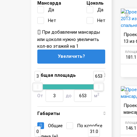
Мансарда
Цоколь
Да
Да
Нет
Нет
При добавлении мансарды
Проек
или цоколя нужно увеличить
13 из 
кол-во этажей на 1
нями
площа
Увеличить?
181.1
Общая площадь
3
653
2
От
до
м
Проек
манса
Габариты
площа
Общие
По коробке
146.1
0
31.0
Длина (м)