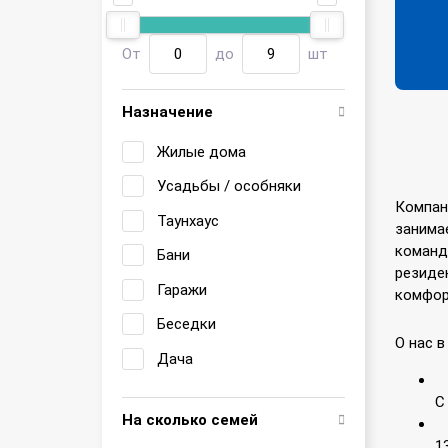
От
до
шт
Назначение
Жилые дома
Усадьбы / особняки
Компан
Таунхаус
занима
команд
Бани
резиде
Гаражи
комфор
Беседки
О нас в
Дача
С
На сколько семей
1