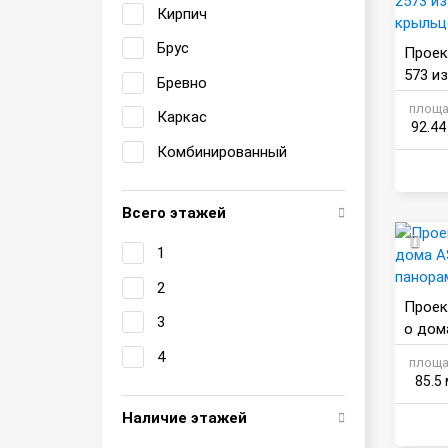
Кирпич
Брус
Проек
573 из
Бревно
ыльц
площа
Каркас
92.44
Комбинированный
Всего этажей
1
2
Проек
3
о дом
норам
4
площа
85.5 
Наличие этажей