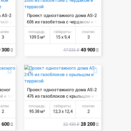
 AS-2
Проект одноэтажного дома AS-2
тной к
606 из газобетона с чердаком и т
е
еррасой
пален:
площадь:
габариты:
спален:
3
109.5 м²
15 х 9,4
3
 300
40 900
47 035 ₽
асног
Проект одноэтажного дома AS-2
й и те
476 из газоблоков с крыльцом и т
еррасой
пален:
площадь:
габариты:
спален:
2
95.38 м²
12,3 х 12,4
2
 600
28 200
32 430 ₽