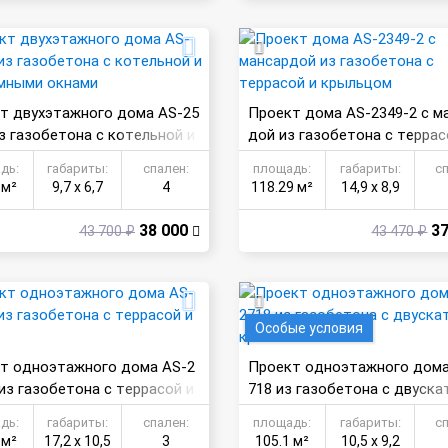
т двухэтажного дома AS-25
Проект дома AS-2349-2 с м
из газобетона с котельной и
дой из газобетона с террас
амными окнами
рыльцом
дь:
габариты:
спален:
площадь:
габариты:
с
 м²
9,7 х 6,7
4
118.29 м²
14,9 х 8,9
38 000
37
43 700 ₽
43 470 ₽
Особые условия
т одноэтажного дома AS-2
Проект одноэтажного дома
 из газобетона с террасой и
718 из газобетона с двуска
й
рышей
дь:
габариты:
спален:
площадь:
габариты:
с
 м²
17,2 х 10,5
3
105.1 м²
10,5 х 9,2