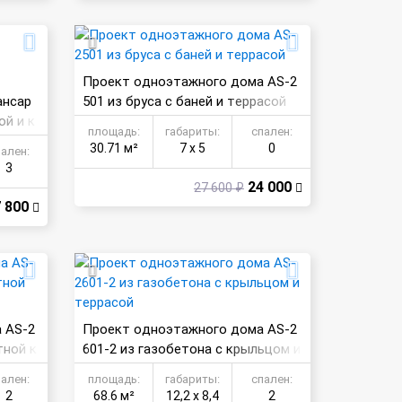
Проект одноэтажного дома AS-2
ансар
501 из бруса с баней и террасой
ой и к
площадь:
габариты:
спален:
30.71 м²
7 х 5
0
пален:
3
24 000
27 600 ₽
 800
 AS-2
Проект одноэтажного дома AS-2
тной к
601-2 из газобетона с крыльцом и
террасой
пален:
площадь:
габариты:
спален:
2
68.6 м²
12,2 х 8,4
2