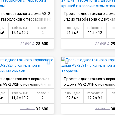
т одноэтажного дома AS-2
Проект одноэтажного дома
 газоблоков с террасой и кр
742 из газобетона с двуска
ом
рышей в классическом стил
дь:
габариты:
спален:
площадь:
габариты:
с
 м²
12,4 х 10,9
2
91.7 м²
11,5 х 12
28 600
29
32 890 ₽
33 695 ₽
т одноэтажного каркасног
Проект одноэтажного карк
а AS-2592F с котельной и па
о дома AS-2591F с котельно
ными окнами
ррасой
дь:
габариты:
спален:
площадь:
габариты:
с
м²
11,4 х 10,7
2
92.5 м²
12,7 х 9,1
32 600
38
37 490 ₽
44 390 ₽