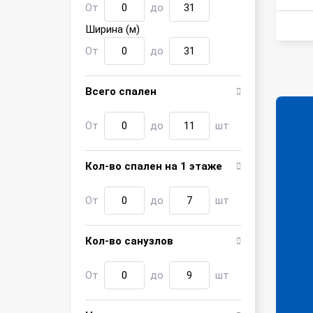
От
до
Ширина (м)
От
до
Всего спален
От
до
шт
Кол-во спален на 1 этаже
От
до
шт
Кол-во санузлов
От
до
шт