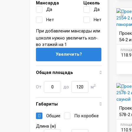
Мансарда
Цоколь
Да
Да
Нет
Нет
При добавлении мансарды или
Проек
цоколя нужно увеличить кол-
54-2 
во этажей на 1
панор
площа
Увеличить?
118.9
Общая площадь
2
От
до
м
Габариты
Проек
578-2
Общие
По коробке
сауно
площа
Длина (м)
110.9