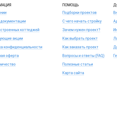
МАЦИЯ
ПОМОЩЬ
Д
ании
Подборки проектов
В
 документации
С чего начать стройку
А
остроенных коттеджей
Зачем нужен проект?
И
ующие акции
Как выбрать проект
Л
ка конфиденциальности
Как заказать проект
Д
ная оферта
Вопросы и ответы (FAQ)
Г
ничество
Полезные статьи
Карта сайта