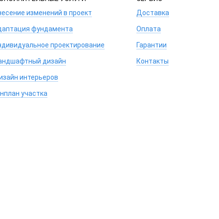
несение изменений в проект
Доставка
даптация фундамента
Оплата
ндивидуальное проектирование
Гарантии
андшафтный дизайн
Контакты
изайн интерьеров
енплан участка