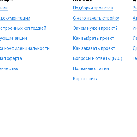
ании
Подборки проектов
В
 документации
С чего начать стройку
А
остроенных коттеджей
Зачем нужен проект?
И
ующие акции
Как выбрать проект
Л
ка конфиденциальности
Как заказать проект
Д
ная оферта
Вопросы и ответы (FAQ)
Г
ничество
Полезные статьи
Карта сайта