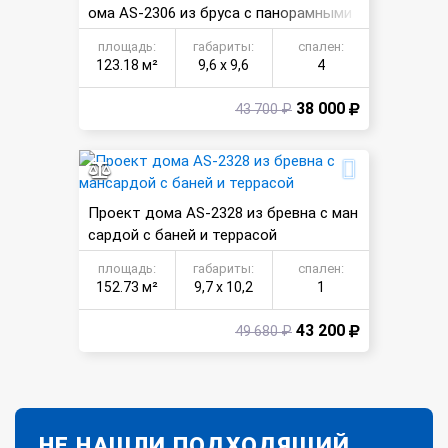
ома AS-2306 из бруса с панорамными
окнами
площадь:
габариты:
спален:
123.18 м²
9,6 х 9,6
4
38 000
43 700 ₽
Проект дома AS-2328 из бревна с ман
сардой с баней и террасой
площадь:
габариты:
спален:
152.73 м²
9,7 х 10,2
1
43 200
49 680 ₽
НЕ НАШЛИ ПОДХОДЯЩИЙ