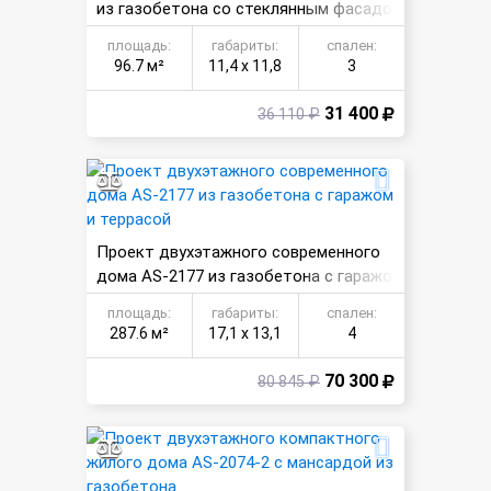
из газобетона со стеклянным фасадо
м и 4 комнатами
площадь:
габариты:
спален:
96.7 м²
11,4 х 11,8
3
31 400
36 110 ₽
Проект двухэтажного современного
дома AS-2177 из газобетона с гаражо
м и террасой
площадь:
габариты:
спален:
287.6 м²
17,1 х 13,1
4
70 300
80 845 ₽