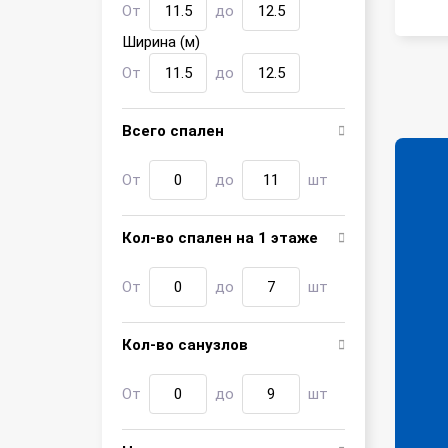
От
до
Ширина (м)
От
до
Всего спален
От
до
шт
Кол-во спален на 1 этаже
От
до
шт
Кол-во санузлов
От
до
шт