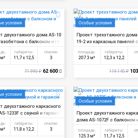
ые условия
Особые условия
т двухэтажного дома AS-10
Проект трехэтажного дома
газобетона с балконом и га
19-2 из каркасных панелей 
м
алом
дь:
габариты:
спален:
площадь:
габариты:
с
 м²
11,7 х 12,5
3
207.3 м²
12,3 х 12,2
62 600
103
71 990 ₽
119 140 ₽
ые условия
Особые условия
т двухэтажного каркасного
AS-1233F с сауной и гаражо
Проект двухэтажного карк
дома AS-1072F с балконом и
дь:
габариты:
спален:
жом
 м²
11,8 х 12,2
3
площадь:
габариты:
с
125.3 м²
11,7 х 12,5