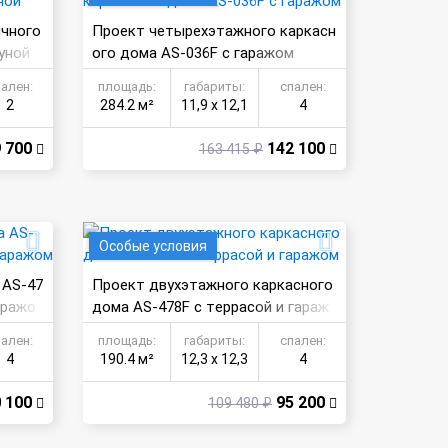
ичного
Проект четырехэтажного каркасн
уной
ого дома AS-036F с гаражом
пален:
площадь:
габариты:
спален:
2
284.2 м²
11,9 х 12,1
4
 700
142 100
163 415 ₽
Особые условия
 AS-47
Проект двухэтажного каркасного
аражо
дома AS-478F с террасой и гараж
ом
пален:
площадь:
габариты:
спален:
4
190.4 м²
12,3 х 12,3
4
 100
95 200
109 480 ₽