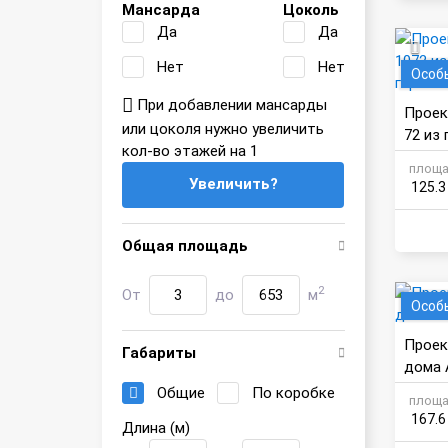
Мансарда
Цоколь
Да
Да
Нет
Нет
Особ
При добавлении мансарды
Проек
или цоколя нужно увеличить
72 из 
кол-во этажей на 1
ражо
площа
Увеличить?
125.3
Общая площадь
2
От
до
м
Особ
Проек
Габариты
дома 
м
Общие
По коробке
площа
167.6
Длина (м)