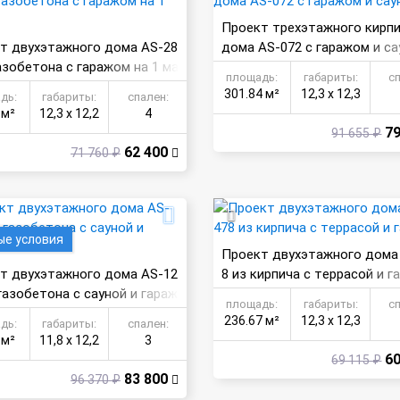
Проект трехэтажного кирп
т двухэтажного дома AS-28
дома AS-072 с гаражом и са
азобетона с гаражом на 1 ма
площадь:
габариты:
с
301.84 м²
12,3 х 12,3
дь:
габариты:
спален:
 м²
12,3 х 12,2
4
79
91 655 ₽
62 400
71 760 ₽
ые условия
Проект двухэтажного дома
т двухэтажного дома AS-12
8 из кирпича с террасой и г
газобетона с сауной и гараж
м
площадь:
габариты:
с
236.67 м²
12,3 х 12,3
дь:
габариты:
спален:
 м²
11,8 х 12,2
3
60
69 115 ₽
83 800
96 370 ₽