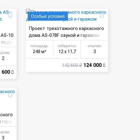
Особые условия
Проект трехэтажного каркасного
 AS-10
дома AS-078F сауной и гаражом
с подв
площадь:
габариты:
спален:
248 м²
12 х 11,7
3
пален:
2
124 000
142 600 ₽
 600
асного
 гара
пален:
3