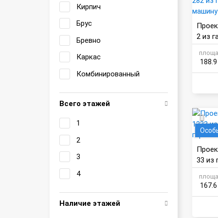
Кирпич
Брус
Проек
2 из г
Бревно
шину
площа
Каркас
188.9
Комбинированный
Всего этажей
1
Особ
2
Проек
3
33 из 
ом
4
площа
167.6
Наличие этажей