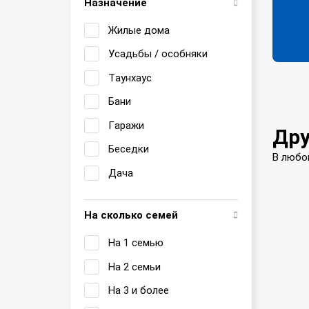
Назначение
Жилые дома
Усадьбы / особняки
Таунхаус
Бани
Гаражи
Дру
Беседки
В любо
Дача
На сколько семей
На 1 семью
На 2 семьи
На 3 и более